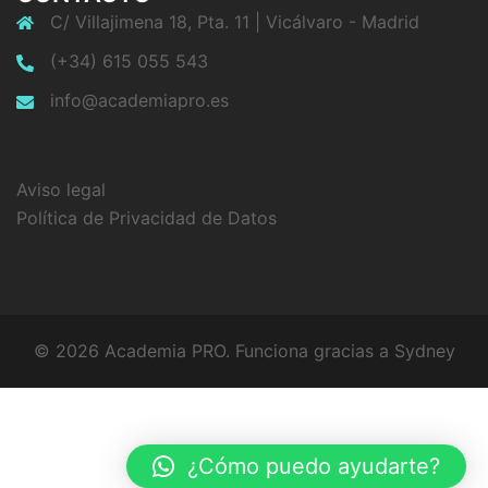
C/ Villajimena 18, Pta. 11 | Vicálvaro - Madrid
(+34) 615 055 543
info@academiapro.es
Aviso legal
Política de Privacidad de Datos
© 2026 Academia PRO. Funciona gracias a
Sydney
¿Cómo puedo ayudarte?