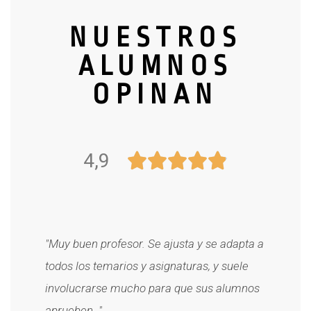
NUESTROS
ALUMNOS
OPINAN
4,9





"Muy buen profesor. Se ajusta y se adapta a
todos los temarios y asignaturas, y suele
involucrarse mucho para que sus alumnos
aprueben. "