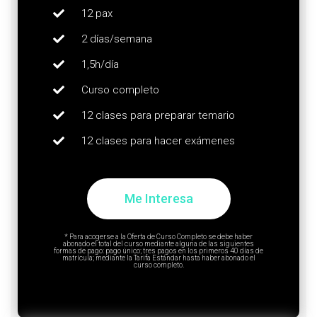
12 pax
2 días/semana
1,5h/día
Curso completo
12 clases para preparar temario
12 clases para hacer exámenes
Me Interesa
* Para acogerse a la Oferta de Curso Completo se debe haber
abonado el total del curso mediante alguna de las siguientes
formas de pago: pago único; tres pagos en los primeros 40 días de
matrícula; mediante la Tarifa Estándar hasta haber abonado el
curso completo.