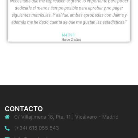
Necesitaba que me explicasen al grano lo importante para poder
dedicarle el menos tiempo posible para aprobar y no pagar
siguientes matrículas. Y así fue, ambas aprobadas con Jaime y
además me he dado cuenta de que me gustan las estadísticas!"
M4U93
Hace 2 años
CONTACTO
C/ Villajimena 18, Pta. 11 | Vicálvaro - Madrid
(+34) 615 055 543