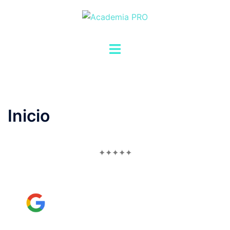
Comprometidos con tu
progreso
#MuyPRO
QUIERO SER PRO
Inicio
✦✦✦✦✦