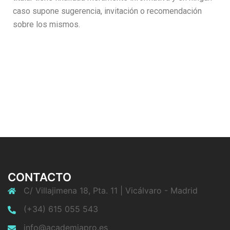
caso supone sugerencia, invitación o recomendación
sobre los mismos.
CONTACTO
C/ Villajimena 18, Pta. 11 | Vicálvaro - Madrid
(+34) 615 055 543
info@academiapro.es