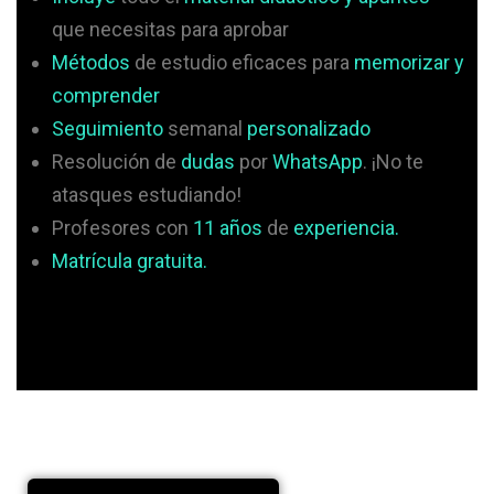
que necesitas para aprobar
Métodos
de estudio eficaces para
memorizar y
comprender
Seguimiento
semanal
personalizado
Resolución de
dudas
por
WhatsApp
. ¡No te
atasques estudiando!
Profesores con
11 años
de
experiencia.
Matrícula gratuita.