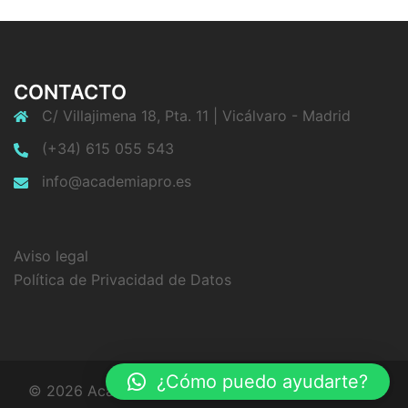
CONTACTO
C/ Villajimena 18, Pta. 11 | Vicálvaro - Madrid
(+34) 615 055 543
info@academiapro.es
Aviso legal
Política de Privacidad de Datos
¿Cómo puedo ayudarte?
© 2026 Academia PRO. Funciona gracias a
Sydney