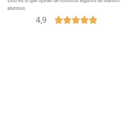
Esto es lo que opinan de nosotros algunos de nuestro
alumnos.
4,9




